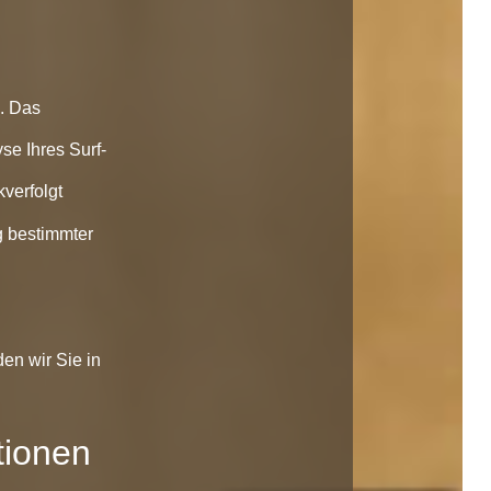
n. Das
se Ihres Surf-
kverfolgt
g bestimmter
en wir Sie in
tionen