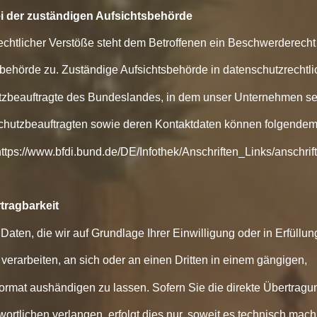
i der zuständigen Aufsichtsbehörde
echtlicher Verstöße steht dem Betroffenen ein Beschwerderecht
behörde zu. Zuständige Aufsichtsbehörde in datenschutzrechtli
zbeauftragte des Bundeslandes, in dem unser Unternehmen sei
schutzbeauftragten sowie deren Kontaktdaten können folgendem
ps://www.bfdi.bund.de/DE/Infothek/Anschriften_Links/anschrif
tragbarkeit
Daten, die wir auf Grundlage Ihrer Einwilligung oder in Erfüllun
 verarbeiten, an sich oder an einen Dritten in einem gängigen,
rmat aushändigen zu lassen. Sofern Sie die direkte Übertragu
rtlichen verlangen, erfolgt dies nur, soweit es technisch machb