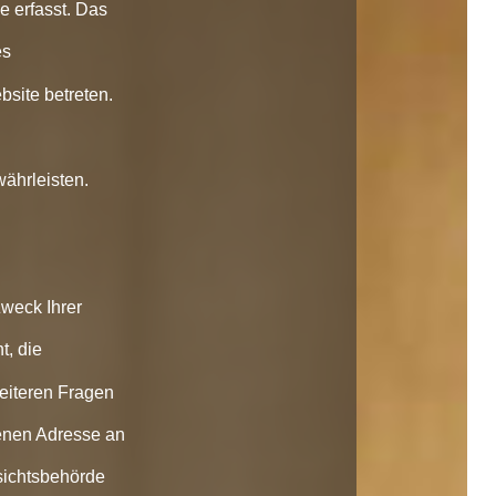
 erfasst. Das
es
bsite betreten.
währleisten.
Zweck Ihrer
, die
eiteren Fragen
enen Adresse an
sichtsbehörde