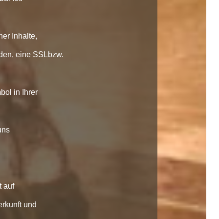
er Inhalte,
nden, eine SSLbzw.
ol in Ihrer
uns
 auf
erkunft und