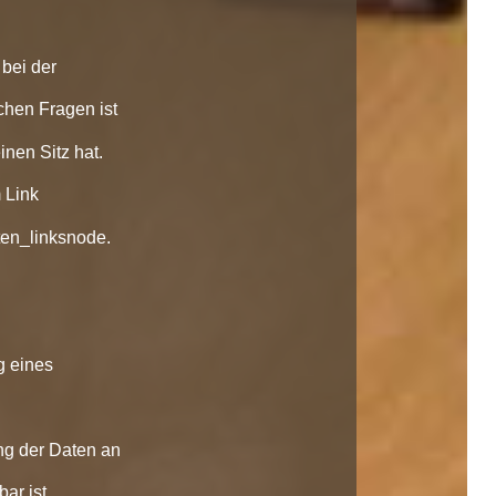
 bei der
chen Fragen ist
nen Sitz hat.
 Link
ten_linksnode.
g eines
ng der Daten an
ar ist.